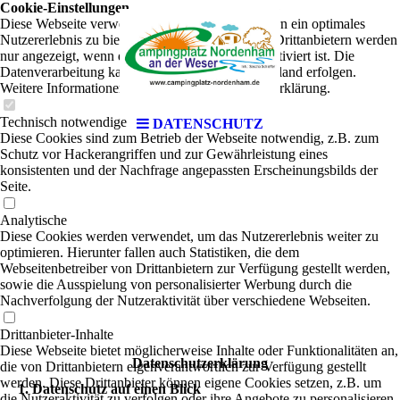
Cookie-Einstellungen
Diese Webseite verwendet Cookies, um Besuchern ein optimales
Nutzererlebnis zu bieten. Bestimmte Inhalte von Drittanbietern werden
nur angezeigt, wenn die entsprechende Option aktiviert ist. Die
Datenverarbeitung kann dann auch in einem Drittland erfolgen.
Weitere Informationen hierzu in der Datenschutzerklärung.
Technisch notwendige
DATENSCHUTZ
Diese Cookies sind zum Betrieb der Webseite notwendig, z.B. zum
Schutz vor Hackerangriffen und zur Gewährleistung eines
konsistenten und der Nachfrage angepassten Erscheinungsbilds der
Seite.
Analytische
Diese Cookies werden verwendet, um das Nutzererlebnis weiter zu
optimieren. Hierunter fallen auch Statistiken, die dem
Webseitenbetreiber von Drittanbietern zur Verfügung gestellt werden,
sowie die Ausspielung von personalisierter Werbung durch die
Nachverfolgung der Nutzeraktivität über verschiedene Webseiten.
Drittanbieter-Inhalte
Diese Webseite bietet möglicherweise Inhalte oder Funktionalitäten an,
Datenschutzerklärung
die von Drittanbietern eigenverantwortlich zur Verfügung gestellt
werden. Diese Drittanbieter können eigene Cookies setzen, z.B. um
1. Datenschutz auf einen Blick
die Nutzeraktivität zu verfolgen oder ihre Angebote zu personalisieren